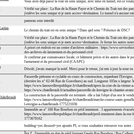
Vous avez déjà passé la voie en sens unique, avec mise en tunnel, est-ce voulu
J
Vérifié sur place : La Rue de la Haute Payre et le Chemin du Trait ont des pan
j'enlève les sens unique et je mets access=destination. Le tunnel n'a aucune rai
panneau sens interdit
Kaplan
Le chemin du trait est en sens unique ? Dans qiel sens ? Présence de DSC?
J
Vérifié sur place : La Rue de la Haute Payre et le Chemin du Trait ont des pan
j'enlève les sens unique et je mets access=destination. Je ferme les autres note
a
A priori cet endroit est un centre d'archives militaires : https://www.servicehi
des-archives-de-larmement-et-du-personnel-civil
J
Je confirme par connaissance locale, ce bâtiment précis et les autres dans le po
l'armement et du personnel civil (CAAPC)
a
Désolé, j'avais manqué la notif. Merci pour le retour, j'ai mis à jour la zone en
Passerelle piétonne et cyclable en cours de construction, enjambant l'Envigne, re
J
(derrière les n° 62-66 Rue de Gravelines) au sud. Longueur 105m x largeur 3
https://www.lanouvellerepublique.fr/chatellerault/apres-la-crue-de-la-vienne-
https://www.chatellerault.fr/actualites/passerelle-de-lenvigne-le-chantier-avanc
La construction de la passerelle est terminée. elle a fait l'objet d'un test le ve
hâtellerault
https://www.lanouvellerepublique.fr/chatellerault/marche-course-sauts-genufle
l-envigne-a-chatellerault-1775221036
Immeuble au n° 160 Rue Bourbon en péril imminent : 3 appartements évacués
J
https://www.lanouvellerepublique.fr/chatellerault/peril-imminent-dans-la-rue
1773678162
building=yes disused=yes ajoutés PI, si vous souhaitiez retrouver vos notes 
J
Îlot Z : l'immeuble en état de péril formant l'angle Rue Bourbon / Rue Colbert