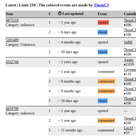
Latest | Limit 250 | The colored events are made by
ThomCJ
⏱️ Last updated
Note
#
Event
Contri
4871519
ThomC
1
~ 1 year ago
opened
Category: unknown
♦166
ThomC
2
~ 6 days ago
closed
♦166
5201409
1
~ 4 months ago
opened
Sid86
Category: Unknown
ThomC
2
~ 10 days ago
closed
♦166
Agaric
4332744
1
~ 2 years ago
opened
♦2,659
Cayenn
2
~ 1 year ago
commented
♦110
ThomC
3
~ 9 months ago
commented
♦166
ThomC
4
~ 9 months ago
commented
♦166
ThomC
5
~ 10 days ago
closed
♦166
4419799
1
~ 1 year ago
opened
---
Category: unknown
ThomC
2
~ 1 year ago
commented
♦166
Léo33
3
~ 11 months ago
commented
♦53