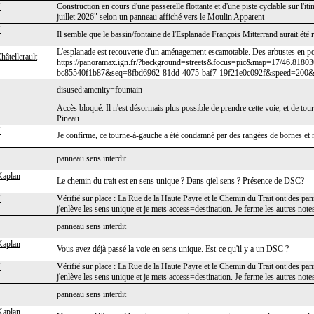
J
Construction en cours d'une passerelle flottante et d'une piste cyclable sur l'it
juillet 2026" selon un panneau affiché vers le Moulin Apparent
J
Il semble que le bassin/fontaine de l'Esplanade François Mitterrand aurait été 
L'esplanade est recouverte d'un aménagement escamotable. Des arbustes en p
hâtellerault
https://panoramax.ign.fr/?background=streets&focus=pic&map=17/46.818
bc85540f1b87&seq=8fbd6962-81dd-4075-baf7-19f21e0c092f&speed=200&t
disused:amenity=fountain
Accès bloqué. Il n'est désormais plus possible de prendre cette voie, et de tour
Pineau.
J
Je confirme, ce tourne-à-gauche a été condamné par des rangées de bornes et 
panneau sens interdit
Kaplan
Le chemin du trait est en sens unique ? Dans qiel sens ? Présence de DSC?
J
Vérifié sur place : La Rue de la Haute Payre et le Chemin du Trait ont des pan
j'enlève les sens unique et je mets access=destination. Je ferme les autres note
panneau sens interdit
Kaplan
Vous avez déjà passé la voie en sens unique. Est-ce qu'il y a un DSC ?
J
Vérifié sur place : La Rue de la Haute Payre et le Chemin du Trait ont des pan
j'enlève les sens unique et je mets access=destination. Je ferme les autres note
panneau sens interdit
Kaplan