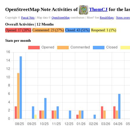
OpenStreetMap Note Activities of
ThomCJ
for the la
Copyright ©
Pascal Neis
| Map data ©
OpenStreetMap
contributors | More? See
ResultMaps
|
Notes over
Overall Activities | 12 Months
Opened: 17 (20%)
Commented: 23 (27%)
Closed: 43 (51%)
Reopened: 1 (1%)
Stats per month