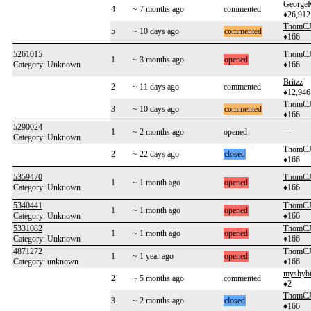
George
4
~ 7 months ago
commented
♦26,912
ThomC
5
~ 10 days ago
commented
♦166
5261015
ThomC
1
~ 3 months ago
opened
Category: Unknown
♦166
Britzz
2
~ 11 days ago
commented
♦12,946
ThomC
3
~ 10 days ago
commented
♦166
5290024
1
~ 2 months ago
opened
---
Category: Unknown
ThomC
2
~ 22 days ago
closed
♦166
5359470
ThomC
1
~ 1 month ago
opened
Category: Unknown
♦166
5340441
ThomC
1
~ 1 month ago
opened
Category: Unknown
♦166
5331082
ThomC
1
~ 1 month ago
opened
Category: Unknown
♦166
4871272
ThomC
1
~ 1 year ago
opened
Category: unknown
♦166
myshybi
2
~ 5 months ago
commented
♦2
ThomC
3
~ 2 months ago
closed
♦166