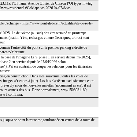
9:23:11Z POI name: Avenue Olivier de Clisson POI types: hwtag-
hway-residential #CoMaps ios 2026.04.07-8-ios
 d'échange - https://www.pont-iledere.fr/actualites/ile-de-re-le-
'été 2025. Le deuxième (au sud) doit être terminé au printemps
nts (station Yélo, recharges voiture électriques, arbres) sont
our.
t comme l'autre côté du pont sur le premier parking a droite du
 Charente-Maritime
ur la base de l'imagerie Esri (phase 1 en service depuis mi-2025),
 (phase 2 en service depuis le 27/04/2026 selon
. J'ai été contraint de couper les relations pour les itinéraires
 ajuster …
king en construction. Dans mes souvenirs, toutes les voies de
es images aériennes à jour). Les bus s'arrêtent exclusivement entre
 prévu d'y avoir de nouvelles navettes (notamment en été), il est
s parcours actuels des bus. Donc normalement, way/1506931180,
ste à confirmer.
ais jusqu'à ce point la route est goudronnée en venant de la route de