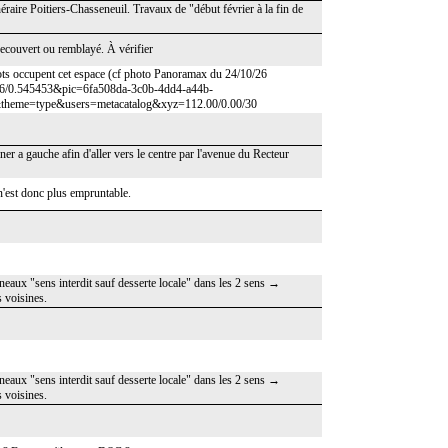
inéraire Poitiers-Chasseneuil. Travaux de "début février à la fin de
recouvert ou remblayé. À vérifier
ots occupent cet espace (cf photo Panoramax du 24/10/26
036/0.545453&pic=6fa508da-3c0b-4dd4-a44b-
heme=type&users=metacatalog&xyz=112.00/0.00/30
ner a gauche afin d'aller vers le centre par l'avenue du Recteur
n'est donc plus empruntable.
neaux "sens interdit sauf desserte locale" dans les 2 sens →
s voisines.
neaux "sens interdit sauf desserte locale" dans les 2 sens →
s voisines.