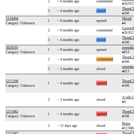
2
~ 6 months ago
commented
♦26,912
ThomC
3
~ 4 months ago
closed
♦166
5134494
Miop8
1
~ 6 months ago
opened
Category: Unknown
♦4
George
2
~ 6 months ago
commented
♦26,912
ThomC
3
~ 4 months ago
closed
♦166
5029205
rezemik
1
~ 9 months ago
opened
Category: Unknown
♦813
ThomC
2
~ 4 months ago
commented
♦166
rezemik
3
~ 3 months ago
closed
♦813
5211106
ThomC
1
~ 4 months ago
opened
Category: Unknown
♦166
A vélo C
2
~ 3 months ago
closed
♦4
5211082
ThomC
1
~ 4 months ago
opened
Category: Unknown
♦166
Britzz
2
~ 11 days ago
closed
♦12,946
5211047
ThomC