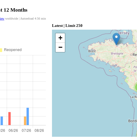
st 12 Months
view
worldwide | Autoreload
4:55
min
Latest | Limit 250
+
−