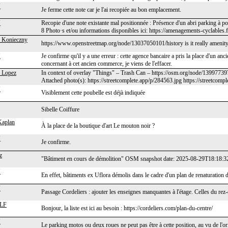
J
Je ferme cette note car je l'ai recopiée au bon emplacement.
J
Recopie d'une note existante mal positionnée : Présence d'un abri parking à pou
8 Photo·s et/ou informations disponibles ici: https://amenagements-cyclables.f
 Konieczny
https://www.openstreetmap.org/node/13037050101/history is it really amenit
J
Je confirme qu'il y a une erreur : cette agence bancaire a pris la place d'un anc
concernant à cet ancien commerce, je viens de l'effacer.
 Lopez
In context of overlay "Things" – Trash Can – https://osm.org/node/139977397
Attached photo(s): https://streetcomplete.app/p/284563.jpg https://streetcomp
J
Visiblement cette poubelle est déjà indiquée
Sibelle Coiffure
Kaplan
À la place de la boutique d'art Le mouton noir ?
J
Je confirme.
z
"Bâtiment en cours de démolition" OSM snapshot date: 2025-08-29T18:18:3
J
En effet, bâtiments ex Uflora démolis dans le cadre d'un plan de renaturation 
J
Passage Cordeliers : ajouter les enseignes manquantes à l'étage. Celles du rez-
LF
Bonjour, la liste est ici au besoin : https://cordeliers.com/plan-du-centre/
J
Le parking motos ou deux roues ne peut pas être à cette position, au vu de l'o