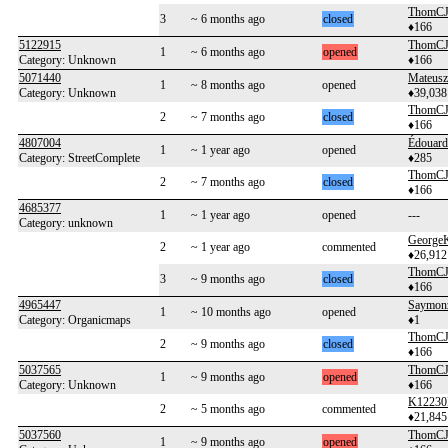
ThomC
3
~ 6 months ago
closed
♦166
5122915
ThomC
1
~ 6 months ago
opened
Category: Unknown
♦166
5071440
Mateusz
1
~ 8 months ago
opened
Category: Unknown
♦39,038
ThomC
2
~ 7 months ago
closed
♦166
4807004
Édouard
1
~ 1 year ago
opened
Category: StreetComplete
♦285
ThomC
2
~ 7 months ago
closed
♦166
4685377
1
~ 1 year ago
opened
---
Category: unknown
George
2
~ 1 year ago
commented
♦26,912
ThomC
3
~ 9 months ago
closed
♦166
4965447
Saymon
1
~ 10 months ago
opened
Category: Organicmaps
♦1
ThomC
2
~ 9 months ago
closed
♦166
5037565
ThomC
1
~ 9 months ago
opened
Category: Unknown
♦166
K12230
2
~ 5 months ago
commented
♦21,845
5037560
ThomC
1
~ 9 months ago
opened