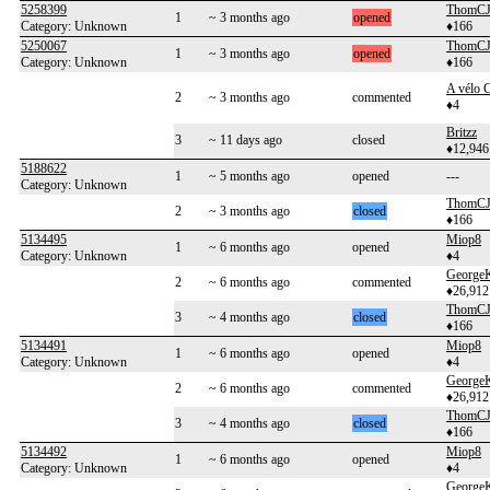
5258399
ThomC
1
~ 3 months ago
opened
Category: Unknown
♦166
5250067
ThomC
1
~ 3 months ago
opened
Category: Unknown
♦166
A vélo C
2
~ 3 months ago
commented
♦4
Britzz
3
~ 11 days ago
closed
♦12,946
5188622
1
~ 5 months ago
opened
---
Category: Unknown
ThomC
2
~ 3 months ago
closed
♦166
5134495
Miop8
1
~ 6 months ago
opened
Category: Unknown
♦4
George
2
~ 6 months ago
commented
♦26,912
ThomC
3
~ 4 months ago
closed
♦166
5134491
Miop8
1
~ 6 months ago
opened
Category: Unknown
♦4
George
2
~ 6 months ago
commented
♦26,912
ThomC
3
~ 4 months ago
closed
♦166
5134492
Miop8
1
~ 6 months ago
opened
Category: Unknown
♦4
George