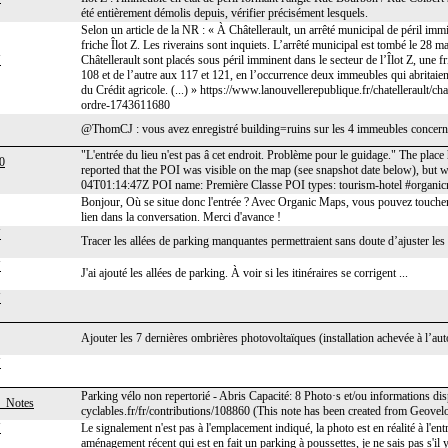
été entièrement démolis depuis, vérifier précisément lesquels.
Selon un article de la NR : « À Châtellerault, un arrêté municipal de péril imm
friche Îlot Z. Les riverains sont inquiets. L’arrêté municipal est tombé le 28
J
Châtellerault sont placés sous péril imminent dans le secteur de l’Îlot Z, une fr
108 et de l’autre aux 117 et 121, en l’occurrence deux immeubles qui abritaien
du Crédit agricole. (...) » https://www.lanouvellerepublique.fr/chatellerault/ch
ordre-1743611680
@ThomCJ : vous avez enregistré building=ruins sur les 4 immeubles concernés
"L'entrée du lieu n'est pas â cet endroit. Problème pour le guidage." The plac
0
reported that the POI was visible on the map (see snapshot date below), bu
04T01:14:47Z POI name: Première Classe POI types: tourism-hotel #organi
Bonjour, Où se situe donc l'entrée ? Avec Organic Maps, vous pouvez toucher sur
lien dans la conversation. Merci d'avance !
J
Tracer les allées de parking manquantes permettraient sans doute d’ajuster les 
J
J'ai ajouté les allées de parking. À voir si les itinéraires se corrigent ...
J
Ajouter les 7 dernières ombrières photovoltaïques (installation achevée à l’a
J
Parking vélo non repertorié - Abris Capacité: 8 Photo·s et/ou informations dis
_Notes
cyclables.fr/fr/contributions/108860 (This note has been created from Geovel
J
Le signalement n'est pas à l'emplacement indiqué, la photo est en réalité à l'e
aménagement récent qui est en fait un parking à poussettes, je ne sais pas s'il 