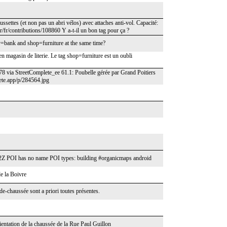
ssettes (et non pas un abri vélos) avec attaches anti-vol. Capacité:
r/fr/contributions/108860 Y a-t-il un bon tag pour ça ?
y=bank and shop=furniture at the same time?
ien magasin de literie. Le tag shop=furniture est un oubli
8 via StreetComplete_ee 61.1: Poubelle gérée par Grand Poitiers
lete.app/p/284564.jpg
2Z POI has no name POI types: building #organicmaps android
de la Boivre
de-chaussée sont a priori toutes présentes.
rientation de la chaussée de la Rue Paul Guillon