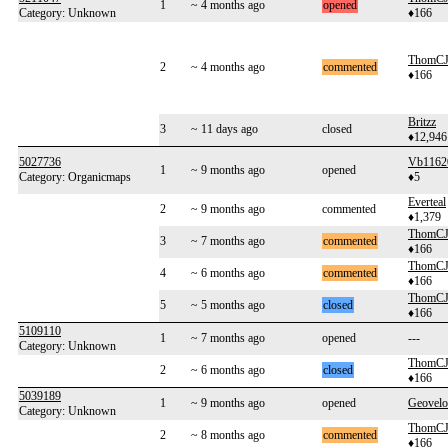
1
~ 4 months ago
opened
Category: Unknown
♦166
ThomC
2
~ 4 months ago
commented
♦166
Britzz
3
~ 11 days ago
closed
♦12,946
5027736
Vb1162
1
~ 9 months ago
opened
Category: Organicmaps
♦5
Everteal
2
~ 9 months ago
commented
♦1,379
ThomC
3
~ 7 months ago
commented
♦166
ThomC
4
~ 6 months ago
commented
♦166
ThomC
5
~ 5 months ago
closed
♦166
5109110
1
~ 7 months ago
opened
---
Category: Unknown
ThomC
2
~ 6 months ago
closed
♦166
5039189
1
~ 9 months ago
opened
Geovelo
Category: Unknown
ThomC
2
~ 8 months ago
commented
♦166