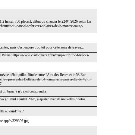
1,2 ha sur 750 places), début du chantier le 22/04/2026 selon La
-chantier-du-parc-d-ombrieres-solaires-de-la-montee-rouge-
entes, mais c'est encore trop tôt pour cette zone de travaux.
Bizais/ https://www.visitpoitiers.fr/en/temps-fort/food-trucks-
évue début juillet. Située entre l'Aire des Ilettes et le 58 Rue
centre-presse/des-flotteurs-de-34-tonnes-une-passerelle-de-42-m-
7
st un bazar à n'y rien comprendre.
x) d’avril à juillet 2026, à ajuster avec de nouvelles photos
elle aujourd'hui ?
lete.app/p/329306.jpg