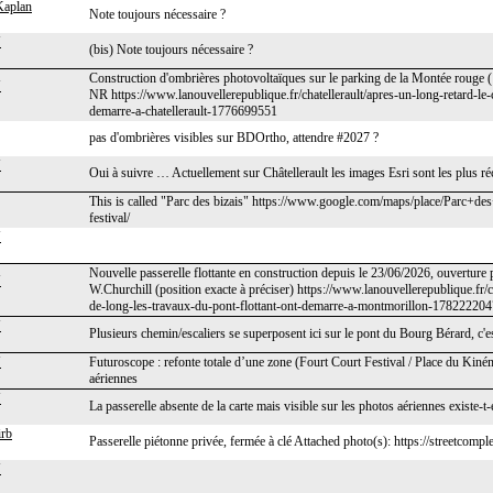
Kaplan
Note toujours nécessaire ?
J
(bis) Note toujours nécessaire ?
Construction d'ombrières photovoltaïques sur le parking de la Montée rouge (
J
NR https://www.lanouvellerepublique.fr/chatellerault/apres-un-long-retard-le
demarre-a-chatellerault-1776699551
pas d'ombrières visibles sur BDOrtho, attendre #2027 ?
J
Oui à suivre … Actuellement sur Châtellerault les images Esri sont les plus réc
This is called "Parc des bizais" https://www.google.com/maps/place/Parc+des+
festival/
J
Nouvelle passerelle flottante en construction depuis le 23/06/2026, ouverture pr
J
W.Churchill (position exacte à préciser) https://www.lanouvellerepublique.fr/
de-long-les-travaux-du-pont-flottant-ont-demarre-a-montmorillon-178222204
J
Plusieurs chemin/escaliers se superposent ici sur le pont du Bourg Bérard, c'e
J
Futuroscope : refonte totale d’une zone (Fourt Court Festival / Place du Kinéma
aériennes
J
La passerelle absente de la carte mais visible sur les photos aériennes existe-t-
rb
Passerelle piétonne privée, fermée à clé Attached photo(s): https://streetcomp
J