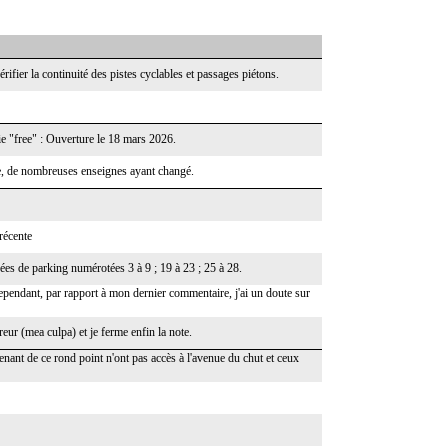
ifier la continuité des pistes cyclables et passages piétons.
ie "free" : Ouverture le 18 mars 2026.
erie, de nombreuses enseignes ayant changé.
récente
gées de parking numérotées 3 à 9 ; 19 à 23 ; 25 à 28.
Cependant, par rapport à mon dernier commentaire, j'ai un doute sur
reur (mea culpa) et je ferme enfin la note.
ant de ce rond point n'ont pas accès à l'avenue du chut et ceux