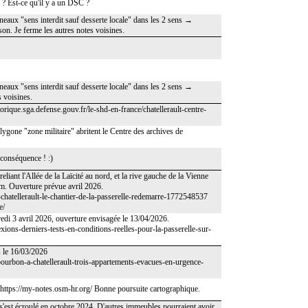
 ? Est-ce qu'il y a un DSC ?
neaux "sens interdit sauf desserte locale" dans les 2 sens →
son. Je ferme les autres notes voisines.
neaux "sens interdit sauf desserte locale" dans les 2 sens →
s voisines.
storique.sga.defense.gouv.fr/le-shd-en-france/chatellerault-centre-
lygone "zone militaire" abritent le Centre des archives de
 conséquence ! :)
liant l'Allée de la Laïcité au nord, et la rive gauche de la Vienne
m. Ouverture prévue avril 2026.
a-chatellerault-le-chantier-de-la-passerelle-redemarre-1772548537
e/
ndredi 3 avril 2026, ouverture envisagée le 13/04/2026.
xions-derniers-tests-en-conditions-reelles-pour-la-passerelle-sur-
 le 16/03/2026
-bourbon-a-chatellerault-trois-appartements-evacues-en-urgence-
: https://my-notes.osm-hr.org/ Bonne poursuite cartographique.
 s'est écroulé en octobre 2024. D'autres immeubles pourraient avoir