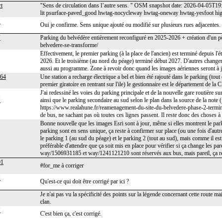
t
"Sens de circulation dans l’autre sens. " OSM snapshot date: 2026-04-05T1
lit psurface-paved_good hwtag-nocycleway hwtag-oneway hwtag-yesfoot hig
J
Oui je confirme. Sens unique ajouté ou modifié sur plusieurs rues adjacentes.
J
Parking du belvédère entièrement reconfiguré en 2025-2026 + création d'un pôle
belvedere-se-transforme/
Effectivement, le premier parking (à la place de l'ancien) est terminé depuis l
2026. Et le troisième (au nord du péage) terminé début 2027. D'autres changeme
aussi au programme. Zone à revoir donc quand les images aériennes seront à j
s64
Une station a recharge électrique a bel et bien été rajouté dans le parking (tou
premier giratoire en rentrant sur l'ile) le gestionnaire est le département de la
J'ai redessiné les voies du parking principale et de la nouvelle gare routière s
J
ainsi que le parking secondaire au sud selon le plan dans la source de la note
https://www.realahune.fr/reamenagement-du-site-du-belvedere-phase-2-terminee/ )
de bus, ne sachant pas où toutes ces lignes passent. Il reste donc des choses à
Bonne nouvelle que les images Esri sont à jour, même si elles montrent le par
parking sont en sens unique, ça reste à confirmer sur place (ou une fois d'autr
le parking 1 (au sud du péage) et le parking 2 (tout au sud), mais comme il est
préférable d'attendre que ça soit mis en place pour vérifier si ça change le
way/1506931185 et way/1241121210 sont réservés aux bus, mais pareil, ça re
01
#for_me à corriger
J
Qu'est-ce qui doit être corrigé par ici ?
Je n'ai pas vu la spécificité des points sur la légende concernant cette route m
clan.
J
C'est bien ça, c'est corrigé.