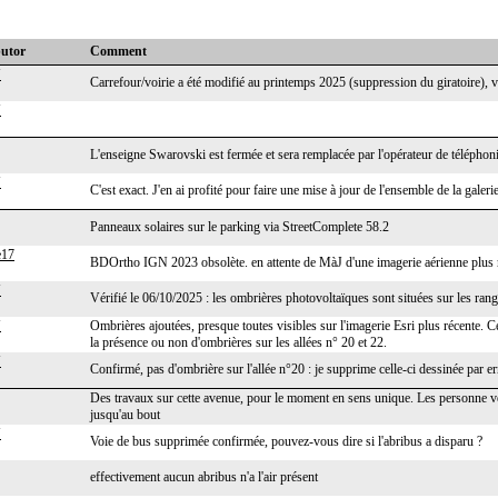
butor
Comment
J
Carrefour/voirie a été modifié au printemps 2025 (suppression du giratoire), vér
J
L'enseigne Swarovski est fermée et sera remplacée par l'opérateur de téléphon
J
C'est exact. J'en ai profité pour faire une mise à jour de l'ensemble de la gal
Panneaux solaires sur le parking via StreetComplete 58.2
e17
BDOrtho IGN 2023 obsolète. en attente de MàJ d'une imagerie aérienne plus 
J
Vérifié le 06/10/2025 : les ombrières photovoltaïques sont situées sur les ran
J
Ombrières ajoutées, presque toutes visibles sur l'imagerie Esri plus récente. 
la présence ou non d'ombrières sur les allées n° 20 et 22.
J
Confirmé, pas d'ombrière sur l'allée n°20 : je supprime celle-ci dessinée par er
Des travaux sur cette avenue, pour le moment en sens unique. Les personne ven
jusqu'au bout
J
Voie de bus supprimée confirmée, pouvez-vous dire si l'abribus a disparu ?
effectivement aucun abribus n'a l'air présent