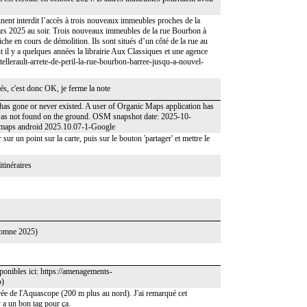
inent interdit l’accès à trois nouveaux immeubles proches de la
 mars 2025 au soir. Trois nouveaux immeubles de la rue Bourbon à
iche en cours de démolition. Ils sont situés d’un côté de la rue au
t il y a quelques années la librairie Aux Classiques et une agence
atellerault-arrete-de-peril-la-rue-bourbon-barree-jusqu-a-nouvel-
, c'est donc OK, je ferme la note
e has gone or never existed. A user of Organic Maps application has
t was not found on the ground. OSM snapshot date: 2025-10-
cmaps android 2025.10.07-1-Google
 un point sur la carte, puis sur le bouton 'partager' et mettre le
itinéraires
utomne 2025)
ponibles ici: https://amenagements-
o)
ntrée de l'Aquascope (200 m plus au nord). J'ai remarqué cet
y a un bon tag pour ça.