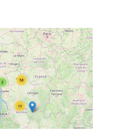
58
2
10