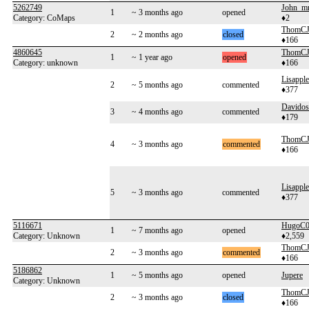
5262749
John_mr
1
~ 3 months ago
opened
Category: CoMaps
♦2
ThomC
2
~ 2 months ago
closed
♦166
4860645
ThomC
1
~ 1 year ago
opened
Category: unknown
♦166
Lisapple
2
~ 5 months ago
commented
♦377
Davido
3
~ 4 months ago
commented
♦179
ThomC
4
~ 3 months ago
commented
♦166
Lisapple
5
~ 3 months ago
commented
♦377
5116671
HugoC
1
~ 7 months ago
opened
Category: Unknown
♦2,559
ThomC
2
~ 3 months ago
commented
♦166
5186862
1
~ 5 months ago
opened
Jupere
Category: Unknown
ThomC
2
~ 3 months ago
closed
♦166