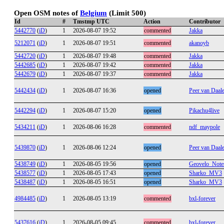
Open OSM notes of
Belgium
(Limit 500)
Id
#
Tmstmp UTC
Action
Contributor
5442770
(
iD
)
1
2026-08-07 19:52
commented
Jakka
5212071
(
iD
)
1
2026-08-07 19:51
commented
akanoyb
5442720
(
iD
)
1
2026-08-07 19:48
commented
Jakka
5442685
(
iD
)
1
2026-08-07 19:42
commented
Jakka
5442679
(
iD
)
1
2026-08-07 19:37
commented
Jakka
5442434
(
iD
)
1
2026-08-07 16:36
opened
Peer van Daal
5442294
(
iD
)
1
2026-08-07 15:20
opened
Pikachu4live
5434211
(
iD
)
1
2026-08-06 16:28
commented
ndf_maypole
5439870
(
iD
)
1
2026-08-06 12:24
opened
Peer van Daal
5438749
(
iD
)
1
2026-08-05 19:56
opened
Geovelo_Note
5438577
(
iD
)
1
2026-08-05 17:43
opened
Sharko_MV3
5438487
(
iD
)
1
2026-08-05 16:51
opened
Sharko_MV3
4984485
(
iD
)
1
2026-08-05 13:19
commented
bxl-forever
5437616
(
iD
)
1
2026-08-05 09:45
commented
bxl-forever