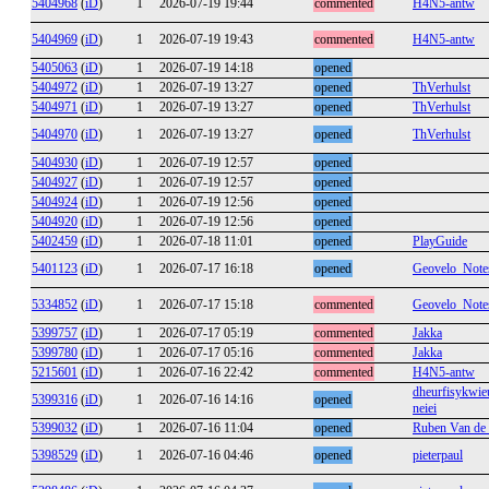
5404968
(
iD
)
1
2026-07-19 19:44
commented
H4N5-antw
5404969
(
iD
)
1
2026-07-19 19:43
commented
H4N5-antw
5405063
(
iD
)
1
2026-07-19 14:18
opened
5404972
(
iD
)
1
2026-07-19 13:27
opened
ThVerhulst
5404971
(
iD
)
1
2026-07-19 13:27
opened
ThVerhulst
5404970
(
iD
)
1
2026-07-19 13:27
opened
ThVerhulst
5404930
(
iD
)
1
2026-07-19 12:57
opened
5404927
(
iD
)
1
2026-07-19 12:57
opened
5404924
(
iD
)
1
2026-07-19 12:56
opened
5404920
(
iD
)
1
2026-07-19 12:56
opened
5402459
(
iD
)
1
2026-07-18 11:01
opened
PlayGuide
5401123
(
iD
)
1
2026-07-17 16:18
opened
Geovelo_Note
5334852
(
iD
)
1
2026-07-17 15:18
commented
Geovelo_Note
5399757
(
iD
)
1
2026-07-17 05:19
commented
Jakka
5399780
(
iD
)
1
2026-07-17 05:16
commented
Jakka
5215601
(
iD
)
1
2026-07-16 22:42
commented
H4N5-antw
dheurfisykwie
5399316
(
iD
)
1
2026-07-16 14:16
opened
neiei
5399032
(
iD
)
1
2026-07-16 11:04
opened
Ruben Van de
5398529
(
iD
)
1
2026-07-16 04:46
opened
pieterpaul