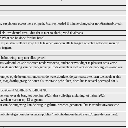
n, suspicious access here on path. #surveyneeded if it have changed or not #trustmebro edit
ls ‘residential area’, dus dat is niet zo slecht, vind ik althans.
? What can be done for that here?
n staat stelt een vrije lijn te tekenen omheen alle te taggen objecten selecteert men op
n taggen.
er bebouwing; nog niet alles gereed.
ekes voltooid, enkele aspecten reeds verwerkt, andere eenvoudiger te plaatsen eens verse
 is de inrichting van het parkgebiedje Rodekruisplein met verkleinde parking, en -voor wie
 bankjes op de betonnen randen en de waterdoorlatende parkeerstroken aan toe; zoals u zich
, mag daarbij graag de noten als inspiratie gebruiken, doch het is te veel gevraagd dat ik
0c87bc-98e7-47dc-8b53-7cf048b7f79c
erkeer over de brug tot voorjaar 2027, dan volledige afsluiting tot najaar 2027.
-werken-starten-op-13-augustus
en van de omgeving kan de brug in gebruik worden genomen. Dat is zonder onvoorziene
mobilite-et-gestion-des-espaces-publics/mobilite/dragon-fute/travaux/digue-de-cuesmes).