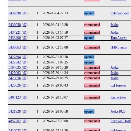
5437090
(
iD
)
1
2026-08-04 22:13
opened
Petervanlieve
5436050
(
iD
)
1
2026-08-04 18:38
commented
Jakka
5434221
(
iD
)
1
2026-08-03 14:59
commented
Jakka
5433406
(
iD
)
1
2026-08-03 07:27
opened
Tom Ameye
5430663
(
iD
)
1
2026-08-02 13:08
commented
H4N5-antw
5427694
(
iD
)
1
2026-07-31 09:50
opened
5427542
(
iD
)
1
2026-07-31 07:25
opened
5164035
(
iD
)
1
2026-07-30 15:20
commented
Jakka
5425963
(
iD
)
1
2026-07-30 14:34
commented
Jakka
5423056
(
iD
)
1
2026-07-29 06:25
commented
Jakka
5423626
(
iD
)
1
2026-07-29 00:43
commented
bxl-forever
5407123
(
iD
)
1
2026-07-28 10:07
commented
Kamerijker
5421928
(
iD
)
1
2026-07-28 06:58
opened
Joske1020
4857262
(
iD
)
1
2026-07-27 20:00
commented
Peer van Daal
5416033
(
iD
)
1
2026-07-27 13:20
commented
bxl-forever