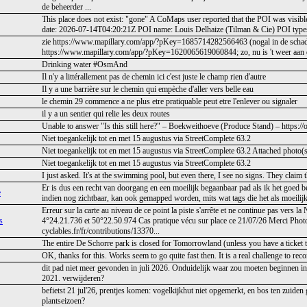
de beheerder ...
This place does not exist: "gone" A CoMaps user reported that the POI was visi
date: 2026-07-14T04:20:21Z POI name: Louis Delhaize (Tilman & Cie) POI typ
zie https://www.mapillary.com/app/?pKey=1685714282566463 (nogal in de schaduw
https://www.mapillary.com/app/?pKey=1620065619060844; zo, nu is 't weer aan de 
Drinking water #OsmAnd
Il n'y a littérallement pas de chemin ici c'est juste le champ rien d'autre
Il y a une barrière sur le chemin qui empèche d'aller vers belle eau
le chemin 29 commence a ne plus etre pratiquable peut etre l'enlever ou signaler
il y a un sentier qui relie les deux routes
Unable to answer "Is this still here?" – Boekweithoeve (Produce Stand) – https:
Niet toegankelijk tot en met 15 augustus via StreetComplete 63.2
Niet toegankelijk tot en met 15 augustus via StreetComplete 63.2 Attached photo(s
Niet toegankelijk tot en met 15 augustus via StreetComplete 63.2
I just asked. It's at the swimming pool, but even there, I see no signs. They claim 
Er is dus een recht van doorgang en een moeilijk begaanbaar pad als ik het goed b
e
indien nog zichtbaar, kan ook gemapped worden, mits wat tags die het als moeilij
Erreur sur la carte au niveau de ce point la piste s'arrête et ne continue pas ver
s
4°24.21.736 et 50°22.50.974 Cas pratique vécu sur place ce 21/07/26 Merci Photo·
cyclables.fr/fr/contributions/13370...
The entire De Schorre park is closed for Tomorrowland (unless you have a ticket t
OK, thanks for this. Works seem to go quite fast then. It is a real challenge to recon
dit pad niet meer gevonden in juli 2026. Onduidelijk waar zou moeten beginnen in
2021. verwijderen?
befietst 21 jul'26, prentjes komen: vogelkijkhut niet opgemerkt, en bos ten zuiden
plantseizoen?