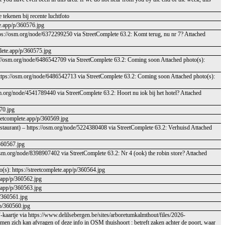
 tekenen bij recente luchtfoto
te.app/p/360576.jpg
tps://osm.org/node/6372299250 via StreetComplete 63.2: Komt terug, nu nr 7? Attached
plete.app/p/360575.jpg
s://osm.org/node/6486542709 via StreetComplete 63.2: Coming soon Attached photo(s):
 https://osm.org/node/6486542713 via StreetComplete 63.2: Coming soon Attached photo(s):
sm.org/node/4541789440 via StreetComplete 63.2: Hoort nu iok bij het hotel? Attached
570.jpg
reetcomplete.app/p/360569.jpg
staurant) – https://osm.org/node/5224380408 via StreetComplete 63.2: Verhuisd Attached
/360567.jpg
/osm.org/node/8398907402 via StreetComplete 63.2: Nr 4 (ook) the robin store? Attached
(s): https://streetcomplete.app/p/360564.jpg
e.app/p/360562.jpg
e.app/p/360563.jpg
p/360561.jpg
/p/360560.jpg
-kaartje via https://www.delilsebergen.be/sites/arboretumkalmthout/files/2026-
 men zich kan afvragen of deze info in OSM thuishoort : betreft zaken achter de poort, waar