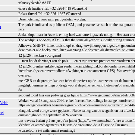
#SurveyNeeded #AED
écluse de hastiere Tel. +32 82644419 #OsmAnd
Relais fluvial Tel. +32 82611867 #OsmAnd
Deze note mag voor mijn part gesloten worden.
The park is indicated as public in OSM , and presented as such on the inauguratio
n
here.
Ja dat klopt, maar in Asse is er nog heel wat karteringswerk nodig… Het staat er al a
The zeedijk is one-way ATM. Is that the same all year or is it only during summer
Alhoewel SHIFT+[linker muisknop] en drag terwijl knoppen ingedrukt gehouden mij i
deze manier alle hoekpunten; hier was vraag alle objecten als dismantled: te kunne
12 jul'26 : werken voortgaand
... men houdt de vinger aan de pols ... , en er zijn recente prentjes van vorderen d
12 jul'26, prentjes enkele dagen eerder: herinrichting Lakborslei ondertussen still
luchtfotos (gezien onvermijdbare afwijkingen in consumenten GPS). Wat overblijft
overwe...
met GRB en de prentjes kan een ieder dit perfect op de kaart zetten, tot de houten
mogelijk herinnert is mijn bijdrage vooral dagelijks een eind fietsen en/of wandelen
da...
geopunt toont hier een pad/weg grijs lijntje https://www.geopunt.be/shared/d7
Werken vanaf 13 augustus 2026: enkel fietsers / beurtelings lokaal gemotoriseerd v
 Velde
https://wegenenverkeer.be/nieuws/groen-licht-voor-vernieuwing-durmebrug-n446
Brugdek werd vorige week geplaatst. Na de aanleg van de wegenis en het afwerk
mel
omstandigheden in september 2026 voorzien.
Les travaux étaient prévus jusqu'en juillet (https://www.mons.be/fr/vivre-a-mons/
Vérifier les amménagements et le sens de circulation de la Digue de Cuesmes.
le carrefour a été entièrement réaménagé