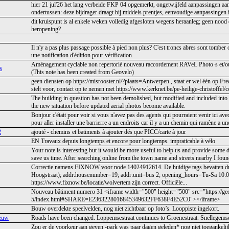
hier 21 jul'26 het lang verbeide FKP 04 opgemerkt, ongetwijfeld aanpassingen aan
ondertussen: deze bijdrager draagt bij middels prentjes, eenvoudige aanpassingen in i
dit kruispunt is al enkele weken volledig afgesloten wegens heraanleg; geen nood
heropening?
Il n'y a pas plus passage possible à pied non plus? C'est troncs abres sont tomber
une notification d'édition pour vérification.
Aménagement cyclable non repertorié nouveau raccordement RAVeL Photo·s et/ou i
s
(This note has been created from Geovelo)
geen diensten op https://misrooster.nl/?plaats=Antwerpen , staat er wel één op F
stelt voor, contact op te nemen met https://www.kerknet.be/pe-heilige-christoffel/c
The building in question has not been demolished, but modified and included into a
the new situation before updated aerial photos become available.
Bonjour c'était pour voir si vous n'avez pas des agents qui pourraient venir ici ave
pour aller installer une barrierre a un endroits car il y a un chemin qui ramène a un
2
ajouté - chemins et batiments à ajouter dés que PICC/carte à jour
EN Travaux depuis longtemps et encore pour longtemps. impraticable à vélo
Your note is interesting but it would be more useful to help us and provide some 
save us time. After searching online from the town name and streets nearby I found
Correctie namens FIXNOW voor node 14024912614. De huidige tags bevatten dri
Hoogstraat); addr:housenumber=19; addr:unit=bus 2; opening_hours=Tu-Sa 10:00
https://www.fixnow.be/locatie/wolvertem zijn correct. Officiële...
Nouveau bâtiment numero 31 <iframe width="500" height="500" src="https://g
5/index.html#SHARE=E2363228016845349632FF638F4E52C0"></iframe>
Bouw overdekte speelvelden, nog niet zichtbaar op foto’s. Looppiste ingekort.
eeuw
Roads have been changed. Loppemsestraat continues to Groenestraat. Snellegemses
Zou er de voorkeur aan geven -park was paar dagen geleden* nog niet toegankelijk