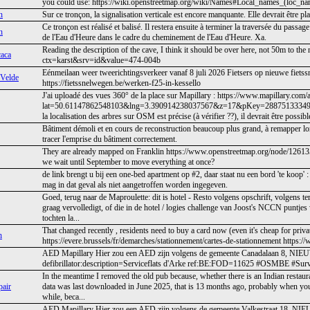
you could use: https://wiki.openstreetmap.org/wiki/Names#Local_names_(loc_na
n
Sur ce tronçon, la signalisation verticale est encore manquante. Elle devrait être p
Ce tronçon est réalisé et balisé. Il restera ensuite à terminer la traversée du passage
n
de l'Eau d'Heure dans le cadre du cheminement de l'Eau d'Heure. Xa.
Reading the description of the cave, I think it should be over here, not 50m to the
aca
ctx=karst&srv=id&value=474-004b
Eénmeilaan weer tweerichtingsverkeer vanaf 8 juli 2026 Fietsers op nieuwe fietss
 Velde
https://fietssnelwegen.be/werken-f25-in-kessello
J'ai uploadé des vues 360° de la place sur Mapillary : https://www.mapillary.com/
lat=50.61147862548103&lng=3.390914238037567&z=17&pKey=2887513334
la localisation des arbres sur OSM est précise (à vérifier ??), il devrait être possible
Bâtiment démoli et en cours de reconstruction beaucoup plus grand, à remapper lo
tracer l'emprise du bâtiment correctement.
They are already mapped on Franklin https://www.openstreetmap.org/node/12613568
we wait until September to move everything at once?
de link brengt u bij een one-bed apartment op #2, daar staat nu een bord 'te koop'
mag in dat geval als niet aangetroffen worden ingegeven.
Goed, terug naar de Maproulette: dit is hotel - Resto volgens opschrift, volgens
graag vervolledigt, of die in de hotel / logies challenge van Joost's NCCN puntjes 
tochten la...
That changed recently , residents need to buy a card now (even it's cheap for private
n
https://evere.brussels/fr/demarches/stationnement/cartes-de-stationnement https:
AED Mapillary Hier zou een AED zijn volgens de gemeente Canadalaan 8, NIEU
defibrillator:description=Serviceflats d'Arke ref:BE:FOD=11625 #OSMBE #S
In the meantime I removed the old pub because, whether there is an Indian restau
pair
data was last downloaded in June 2025, that is 13 months ago, probably when you 
while, beca...
AED Mapillary Hier zou een AED zijn volgens de gemeente Valkestraat 18, NIE