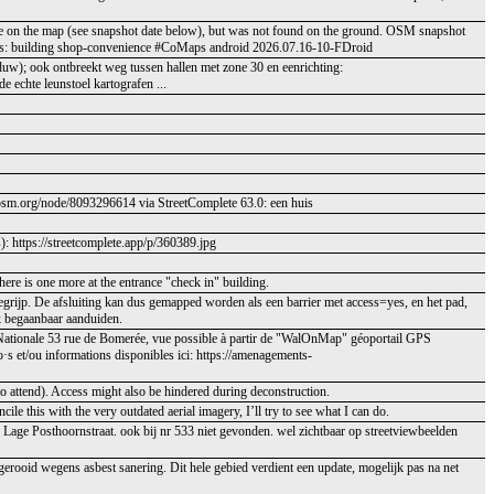
ble on the map (see snapshot date below), but was not found on the ground. OSM snapshot
es: building shop-convenience #CoMaps android 2026.07.16-10-FDroid
); ook ontbreekt weg tussen hallen met zone 30 en eenrichting:
echte leunstoel kartografen ...
//osm.org/node/8093296614 via StreetComplete 63.0: een huis
): https://streetcomplete.app/p/360389.jpg
there is one more at the entrance "check in" building.
egrijp. De afsluiting kan dus gemapped worden als een barrier met access=yes, en het pad,
k begaanbaar aanduiden.
s la Nationale 53 rue de Bomerée, vue possible à partir de "WalOnMap" géoportail GPS
s et/ou informations disponibles ici: https://amenagements-
o attend). Access might also be hindered during deconstruction.
cile this with the very outdated aerial imagery, I’ll try to see what I can do.
 Lage Posthoornstraat. ook bij nr 533 niet gevonden. wel zichtbaar op streetviewbeelden
 gerooid wegens asbest sanering. Dit hele gebied verdient een update, mogelijk pas na net