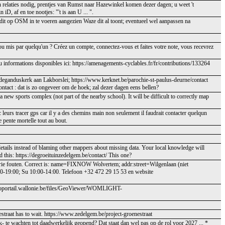
 relaties nodig, prentjes van Rumst naar Hazewinkel komen dezer dagen; u weet 't
D, af en toe nootjes: "'t is aan U ... ".
 dit op OSM in te voeren aangezien Waze dit al toont; eventueel wel aanpassen na
 ou mis par quelqu'un ? Créez un compte, connectez-vous et faites votre note, vous recevrez
nformations disponibles ici: https://amenagements-cyclables.fr/fr/contributions/133264
redeganduskerk aan Lakborslei; https://www.kerknet.be/parochie-st-paulus-deurne/contact
ontact : dat is zo ongeveer om de hoek; zal dezer dagen eens bellen?
 new sports complex (not part of the nearby school). It will be difficult to correctly map
c leurs tracer gps car il y a des chemins main non seulement il faudrait contacter quelqun
e pente mortelle tout au bout.
details instead of blaming other mappers about missing data. Your local knowledge will
 this: https://degroeituinzedelgem.be/contact/ This one?
e fouten. Correct is: name=FIXNOW Wolvertem; addr:street=Wilgenlaan (niet
-19:00; Su 10:00-14:00. Telefoon +32 472 29 15 53 en website
eoportail.wallonie.be/files/GeoViewer/WOMLIGHT-
traat has to wait. https://www.zedelgem.be/project-groenestraat
- te wachten tot daadwerkelijk geopend? Dat staat dan wel pas op de rol voor 2027 ... *