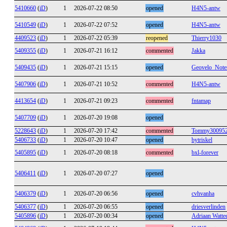
5410660
(
iD
)
1
2026-07-22 08:50
opened
H4N5-antw
5410549
(
iD
)
1
2026-07-22 07:52
opened
H4N5-antw
4409523
(
iD
)
1
2026-07-22 05:39
reopened
Thierry1030
5409355
(
iD
)
1
2026-07-21 16:12
commented
Jakka
5409435
(
iD
)
1
2026-07-21 15:15
opened
Geovelo_Note
5407906
(
iD
)
1
2026-07-21 10:52
commented
H4N5-antw
4413654
(
iD
)
1
2026-07-21 09:23
commented
fntamap
5407709
(
iD
)
1
2026-07-20 19:08
opened
5228643
(
iD
)
1
2026-07-20 17:42
commented
Tommy30095
5406733
(
iD
)
1
2026-07-20 10:47
opened
bytriskel
5405895
(
iD
)
1
2026-07-20 08:18
commented
bxl-forever
5406411
(
iD
)
1
2026-07-20 07:27
opened
5406379
(
iD
)
1
2026-07-20 06:56
opened
cvhvanha
5406377
(
iD
)
1
2026-07-20 06:55
opened
driesverlinden
5405896
(
iD
)
1
2026-07-20 00:34
opened
Adriaan Watt