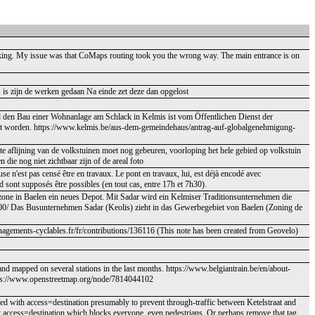
 working. My issue was that CoMaps routing took you the wrong way. The main entrance is on
es is zijn de werken gedaan Na einde zet deze dan opgelost
den Bau einer Wohnanlage am Schlack in Kelmis ist vom Öffentlichen Dienst der
nt worden. https://www.kelmis.be/aus-dem-gemeindehaus/antrag-auf-globalgenehmigung-
te aflijning van de volkstuinen moet nog gebeuren, voorloping het hele gebied op volkstuin
die nog niet zichtbaar zijn of de areal foto
e n'est pas censé être en travaux. Le pont en travaux, lui, est déjà encodé avec
ed sont supposés être possibles (en tout cas, entre 17h et 7h30).
ezone in Baelen ein neues Depot. Mit Sadar wird ein Kelmiser Traditionsunternehmen die
000/ Das Busunternehmen Sadar (Keolis) zieht in das Gewerbegebiet von Baelen (Zoning de
amenagements-cyclables.fr/fr/contributions/136116 (This note has been created from Geovelo)
nd mapped on several stations in the last months. https://www.belgiantrain.be/en/about-
https://www.openstreetmap.org/node/7814044102
ed with access=destination presumably to prevent through-traffic between Ketelstraat and
 not access=destination which blocks everyone, even pedestrians. Or perhaps remove that tag