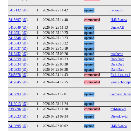
5417132
(
iD
)
1
2026-07-25 14:42
opened
nebendrin
5415697
(
iD
)
1
2026-07-25 14:40
commented
H4N5-antw
5416649
(
iD
)
1
2026-07-25 11:13
opened
Uncle Alf
5416551
(
iD
)
1
2026-07-25 10:25
opened
5416548
(
iD
)
1
2026-07-25 10:23
opened
5416543
(
iD
)
1
2026-07-25 10:22
opened
5416537
(
iD
)
1
2026-07-25 10:19
opened
5416452
(
iD
)
1
2026-07-25 09:26
opened
mattherie
5416359
(
iD
)
1
2026-07-25 08:53
opened
DarkDart
5416334
(
iD
)
1
2026-07-25 08:39
opened
DarkDart
5416333
(
iD
)
1
2026-07-25 08:38
opened
DarkDart
5345678
(
iD
)
1
2026-07-24 14:43
commented
Fx111xx1xx1
5412845
(
iD
)
1
2026-07-24 12:55
commented
joost schoupp
5413693
(
iD
)
1
2026-07-23 17:01
opened
Geovelo_Note
5413013
(
iD
)
1
2026-07-23 11:24
opened
5393896
(
iD
)
1
2026-07-23 11:10
commented
bxl-forever
5412823
(
iD
)
1
2026-07-23 09:34
opened
DieterDavid
5410695
(
iD
)
1
2026-07-22 09:02
opened
H4N5-antw