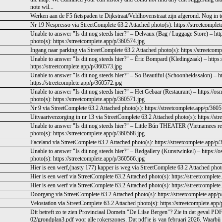
note wil...
Werken aan de F5 fietspaden te Dijkstraat/Veldhovenstraat zijn afgerond. Nog in te
Nr 19 Nespresso via StreetComplete 63.2 Attached photo(s): https://streetcomple
Unable to answer "Is dit nog steeds hier?" – Delvaux (Bag / Luggage Store) – ht
photo(s): https://streetcomplete.app/p/360574.jpg
Ingang naar parking via StreetComplete 63.2 Attached photo(s): https://streetcom
Unable to answer "Is dit nog steeds hier?" – Éric Bompard (Kledingzaak) – http
https://streetcomplete.app/p/360573.jpg
Unable to answer "Is dit nog steeds hier?" – So Beautiful (Schoonheidssalon) –
https://streetcomplete.app/p/360572.jpg
Unable to answer "Is dit nog steeds hier?" – Het Gebaar (Restaurant) – https://o
photo(s): https://streetcomplete.app/p/360571.jpg
Nr 9 via StreetComplete 63.2 Attached photo(s): https://streetcomplete.app/p/360
Uitvaartverzorging in nr 13 via StreetComplete 63.2 Attached photo(s): https://st
Unable to answer "Is dit nog steeds hier?" – Little Bún THEATER (Vietnamees re
photo(s): https://streetcomplete.app/p/360568.jpg
Faceland via StreetComplete 63.2 Attached photo(s): https://streetcomplete.app/p
Unable to answer "Is dit nog steeds hier?" – Redgallery (Kunstwinkel) – https:/
photo(s): https://streetcomplete.app/p/360566.jpg
Hier is een werf,(nasty 177) kapper is weg via StreetComplete 63.2 Attached photo
Hier is een werf via StreetComplete 63.2 Attached photo(s): https://streetcomplet
Hier is een werf via StreetComplete 63.2 Attached photo(s): https://streetcomplet
Doorgang via StreetComplete 63.2 Attached photo(s): https://streetcomplete.app/
Velostation via StreetComplete 63.2 Attached photo(s): https://streetcomplete.app
Dit betreft zo te zien Provinciaal Domein "De Lilse Bergen"? Zie in dat geval PDF
02/grondplan3.pdf voor alle rokerszones. Dat pdf'je is van februari 2026. Waarbij