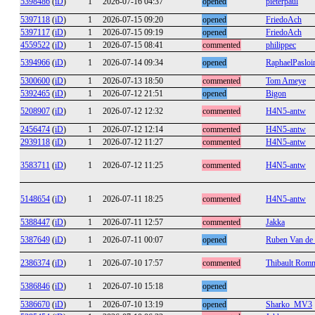
5398486
(
iD
)
1
2026-07-16 04:37
opened
pieterpaul
5397118
(
iD
)
1
2026-07-15 09:20
opened
FriedoAch
5397117
(
iD
)
1
2026-07-15 09:19
opened
FriedoAch
4559522
(
iD
)
1
2026-07-15 08:41
commented
philippec
5394966
(
iD
)
1
2026-07-14 09:34
opened
RaphaelPasloi
5300600
(
iD
)
1
2026-07-13 18:50
commented
Tom Ameye
5392465
(
iD
)
1
2026-07-12 21:51
opened
Bigon
5208907
(
iD
)
1
2026-07-12 12:32
commented
H4N5-antw
2456474
(
iD
)
1
2026-07-12 12:14
commented
H4N5-antw
2939118
(
iD
)
1
2026-07-12 11:27
commented
H4N5-antw
3583711
(
iD
)
1
2026-07-12 11:25
commented
H4N5-antw
5148654
(
iD
)
1
2026-07-11 18:25
commented
H4N5-antw
5388447
(
iD
)
1
2026-07-11 12:57
commented
Jakka
5387649
(
iD
)
1
2026-07-11 00:07
opened
Ruben Van de
2386374
(
iD
)
1
2026-07-10 17:57
commented
Thibault Rom
5386846
(
iD
)
1
2026-07-10 15:18
opened
5386670
(
iD
)
1
2026-07-10 13:19
opened
Sharko_MV3