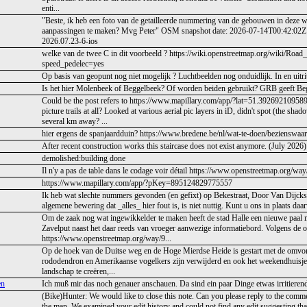
enti...
"Beste, ik heb een foto van de getailleerde nummering van de gebouwen in deze w
aanpassingen te maken? Mvg Peter" OSM snapshot date: 2026-07-14T00:42:02Z P
2026.07.23-6-ios
welke van de twee C in dit voorbeeld ? https://wiki.openstreetmap.org/wiki/Ro
speed_pedelec=yes
Op basis van geopunt nog niet mogelijk ? Luchtbeelden nog onduidlijk. In en uitri
Is het hier Molenbeek of Beggelbeek? Of worden beiden gebruikt? GRB geeft Be
Could be the post refers to https://www.mapillary.com/app/?lat=51.39269210
picture trails at all? Looked at various aerial pic layers in iD, didn't spot (the sh
several km away? ...
hier ergens de spanjaardduin? https://www.bredene.be/nl/wat-te-doen/bezienswaar
After recent construction works this staircase does not exist anymore. (July 2026)
demolished:building done
Il n'y a pas de table dans le codage voir détail https://www.openstreetmap.org/w
https://www.mapillary.com/app/?pKey=895124829775557
Ik heb wat slechte nummers gevonden (en gefixt) op Bekestraat, Door Van Dijckst
algemene bewering dat _alles_ hier fout is, is niet nuttig. Kunt u ons in plaats da
Om de zaak nog wat ingewikkelder te maken heeft de stad Halle een nieuwe paal 
Zavelput naast het daar reeds van vroeger aanwezige informatiebord. Volgens de ori
https://www.openstreetmap.org/way/9...
Op de hoek van de Duitse weg en de Hoge Mierdse Heide is gestart met de omvor
rododendron en Amerikaanse vogelkers zijn verwijderd en ook het weekendhuisje 
landschap te creëren,...
en
Ich muß mir das noch genauer anschauen. Da sind ein paar Dinge etwas irritieren
(Bike)Hunter: We would like to close this note. Can you please reply to the comm
the map. We examined your edit history and could not find any edit suggesting that