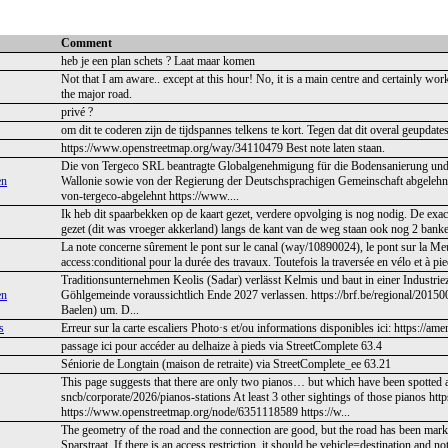
Comment
heb je een plan schets ? Laat maar komen
Not that I am aware.. except at this hour! No, it is a main centre and certainly
the major road.
privé ?
om dit te coderen zijn de tijdspannes telkens te kort. Tegen dat dit overal geupdat
https://www.openstreetmap.org/way/34110479 Best note laten staan.
Die von Tergeco SRL beantragte Globalgenehmigung für die Bodensanierung und 
en
Wallonie sowie von der Regierung der Deutschsprachigen Gemeinschaft abgeleh
von-tergeco-abgelehnt https://www....
Ik heb dit spaarbekken op de kaart gezet, verdere opvolging is nog nodig. De exac
gezet (dit was vroeger akkerland) langs de kant van de weg staan ook nog 2 banken 
La note concerne sûrement le pont sur le canal (way/10890024), le pont sur la Meus
access:conditional pour la durée des travaux. Toutefois la traversée en vélo et à pi
Traditionsunternehmen Keolis (Sadar) verlässt Kelmis und baut in einer Industri
en
Göhlgemeinde voraussichtlich Ende 2027 verlassen. https://brf.be/regional/2015
Baelen) um. D...
s
Erreur sur la carte escaliers Photo·s et/ou informations disponibles ici: https://
passage ici pour accéder au delhaize à pieds via StreetComplete 63.4
Séniorie de Longtain (maison de retraite) via StreetComplete_ee 63.21
This page suggests that there are only two pianos… but which have been spotted a
sncb/corporate/2026/pianos-stations At least 3 other sightings of those pianos 
https://www.openstreetmap.org/node/6351118589 https://w...
The geometry of the road and the connection are good, but the road has been mark
Sparstraat. If there is an access restriction, it should be vehicle=destination and