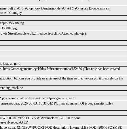
mmers treft u: #1 & #2 op hoek Dendermonde, #3, #4 & #5 tussen Broedermin en
ers en Montigny.
e.app/p/358808.jpg
/p/358807.jpg
0 via StreetComplete 63.2: Pediperfect clinic Attached photo(s):
de juste au nord.
 ici: https://amenagements-cyclables.fr/fr/contributions/132469 (This note has been created
ibution, but can you provide us a picture of the item so that we can pin it precisely on the
Dvending_machine
jk* probleem is dat op deze plek verholpen gaat worden?
OSM snapshot date: 2026-06-03T15:31:04Z POI has no name POI types: amenity-toilets
8, NIEUWPOORT ref=AED VVW Westhoek ref:BE:FOD=none
 #SurveyNeeded #AED
lichthovenstraat 42, NIEUWPOORT FOD description: inkom ref:BE:FOD=20646 #OSMBE