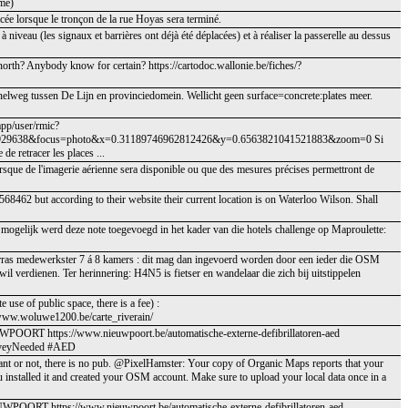
me)
lacée lorsque le tronçon de la rue Hoyas sera terminé.
 à niveau (les signaux et barrières ont déjà été déplacées) et à réaliser la passerelle au dessus
 north? Anybody know for certain? https://cartodoc.wallonie.be/fiches/?
nelweg tussen De Lijn en provinciedomein. Wellicht geen surface=concrete:plates meer.
app/user/rmic?
929638&focus=photo&x=0.31189746962812426&y=0.6563821041521883&zoom=0 Si
 de retracer les places ...
rsque de l'imagerie aérienne sera disponible ou que des mesures précises permettront de
462 but according to their website their current location is on Waterloo Wilson. Shall
 : mogelijk werd deze note toegevoegd in het kader van die hotels challenge op Maproulette:
 terras medewerkster 7 á 8 kamers : dit mag dan ingevoerd worden door een ieder die OSM
wil verdienen. Ter herinnering: H4N5 is fietser en wandelaar die zich bij uitstippelen
 use of public space, there is a fee) :
//www.woluwe1200.be/carte_riverain/
WPOORT https://www.nieuwpoort.be/automatische-externe-defibrillatoren-aed
urveyNeeded #AED
rant or not, there is no pub. @PixelHamster: Your copy of Organic Maps reports that your
installed it and created your OSM account. Make sure to upload your local data once in a
UWPOORT https://www.nieuwpoort.be/automatische-externe-defibrillatoren-aed