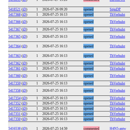
5418521
(
iD
)
1
2026-07-26 09:20
opened
StijnDP
5417368
(
iD
)
1
2026-07-25 16:13
opened
ThVerhulst
5417366
(
iD
)
1
2026-07-25 16:13
opened
ThVerhulst
5417367
(
iD
)
1
2026-07-25 16:13
opened
ThVerhulst
5417365
(
iD
)
1
2026-07-25 16:13
opened
ThVerhulst
5417364
(
iD
)
1
2026-07-25 16:13
opened
ThVerhulst
5417363
(
iD
)
1
2026-07-25 16:13
opened
ThVerhulst
5417362
(
iD
)
1
2026-07-25 16:13
opened
ThVerhulst
5417361
(
iD
)
1
2026-07-25 16:13
opened
ThVerhulst
5417360
(
iD
)
1
2026-07-25 16:13
opened
ThVerhulst
5417359
(
iD
)
1
2026-07-25 16:13
opened
ThVerhulst
5417358
(
iD
)
1
2026-07-25 16:13
opened
ThVerhulst
5417354
(
iD
)
1
2026-07-25 16:13
opened
ThVerhulst
5417352
(
iD
)
1
2026-07-25 16:13
opened
ThVerhulst
5417353
(
iD
)
1
2026-07-25 16:13
opened
ThVerhulst
5417351
(
iD
)
1
2026-07-25 16:13
opened
ThVerhulst
5417350
(
iD
)
1
2026-07-25 16:13
opened
ThVerhulst
5416538
(
iD
)
1
2026-07-25 14:59
commented
H4N5-antw