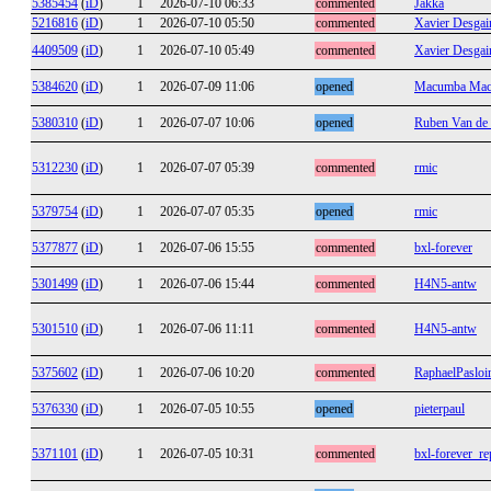
5385454
(
iD
)
1
2026-07-10 06:33
commented
Jakka
5216816
(
iD
)
1
2026-07-10 05:50
commented
Xavier Desgai
4409509
(
iD
)
1
2026-07-10 05:49
commented
Xavier Desgai
5384620
(
iD
)
1
2026-07-09 11:06
opened
Macumba Mac
5380310
(
iD
)
1
2026-07-07 10:06
opened
Ruben Van de
5312230
(
iD
)
1
2026-07-07 05:39
commented
rmic
5379754
(
iD
)
1
2026-07-07 05:35
opened
rmic
5377877
(
iD
)
1
2026-07-06 15:55
commented
bxl-forever
5301499
(
iD
)
1
2026-07-06 15:44
commented
H4N5-antw
5301510
(
iD
)
1
2026-07-06 11:11
commented
H4N5-antw
5375602
(
iD
)
1
2026-07-06 10:20
commented
RaphaelPasloi
5376330
(
iD
)
1
2026-07-05 10:55
opened
pieterpaul
5371101
(
iD
)
1
2026-07-05 10:31
commented
bxl-forever_re