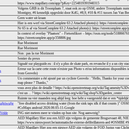
https://www.mapillary.com/app/?pKey=2254819391940315
Volgens GRB is dit Troonplaats 7, staat ook zo op OSM; andere Troonplaats nu
Montigny, #6 kennelijk opgeslokt door KdG, #8,9, #10 & #11 tussen Jan Van Be
Geen water uit kraan
Hier is een werf via StreetComplete 63.2 Attached photo(s): https://streetcomplet
Nr 65 is af via StreetComplete 63.2 Attached photo(s): https://streetcomplete.app
In context of overlay "Plaatsen" – Fietsenfikser – https://osm.org/node/518866761
https://streetcomplete.app/p/358806.jpg
Rue Morimont
Rue Morimont
Non : pas la rue Morimont
Sentier du preux
Signalé sur playguide.eu : il n'y a plus de skate park, en revanche il y a un city sta
Erreur sur la carte cette route n'existe pas Photo·s et/ou informations disponibles
s
from Geovelo)
Un commentaire a été ajouté par un cycliste Geovelo : "Hello, Thanks for your contr
s
map please ? Thanks,"
vous avez plus de detaille ? https://wiki.openstreetmap.org/wiki/Tag:amenity%3
c'est un ... ? https://wiki.openstreetmap.org/wiki/Tag:shop%3Dgarden_centre
Ruimte na vier maanden nog altijd leeg: hoe hebt u vastgesteld dat er een *tijdeli
udjriwufje
"free disabled access drinking water (from the sink taps idk if that counts )" 
#CoMaps android 2026.06.05-11-Google
 Velde
ING niet meteen meer te vinden op hun site. Nog aanwezig?
AED Mapillary Hier zou een AED zijn volgens de gemeente Brugsevaart 4
https://www.nieuwpoort.be/automatische-externe-defibrillatoren-aed #OSMBE
AED Mapillary Hier zou een nieuwe AED zijn volgens de FOD Justus van C