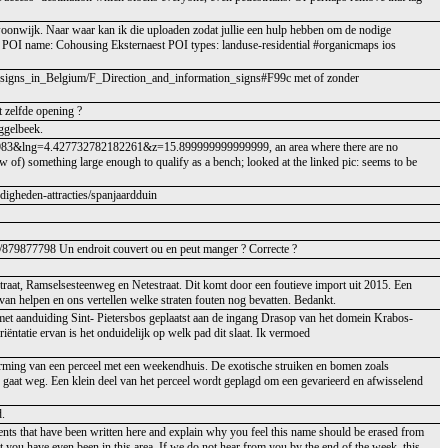
oonwijk. Naar waar kan ik die uploaden zodat jullie een hulp hebben om de nodige
OI name: Cohousing Eksternaest POI types: landuse-residential #organicmaps ios
ad_signs_in_Belgium/F_Direction_and_information_signs#F99c met of zonder
t zelfde opening ?
ggelbeek.
958983&lng=4.427732782182261&z=15.899999999999999, an area where there are no
adow of) something large enough to qualify as a bench; looked at the linked pic: seems to be
digheden-attracties/spanjaardduin
ay/879877798 Un endroit couvert ou en peut manger ? Correcte ?
raat, Ramselsesteenweg en Netestraat. Dit komt door een foutieve import uit 2015. Een
arvan helpen en ons vertellen welke straten fouten nog bevatten. Bedankt.
met aanduiding Sint- Pietersbos geplaatst aan de ingang Drasop van het domein Krabos-
ëntatie ervan is het onduidelijk op welk pad dit slaat. Ik vermoed
ming van een perceel met een weekendhuis. De exotische struiken en bomen zoals
gaat weg. Een klein deel van het perceel wordt geplagd om een gevarieerd en afwisselend
d.
ents that have been written here and explain why you feel this name should be erased from
 you have even been in this area. If we do not hear from you by the end of the week, this